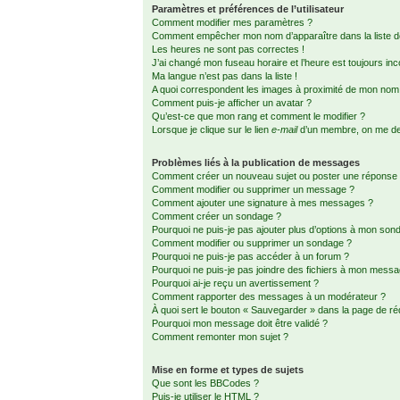
Paramètres et préférences de l’utilisateur
Comment modifier mes paramètres ?
Comment empêcher mon nom d’apparaître dans la liste
Les heures ne sont pas correctes !
J’ai changé mon fuseau horaire et l’heure est toujours inc
Ma langue n’est pas dans la liste !
A quoi correspondent les images à proximité de mon nom d
Comment puis-je afficher un avatar ?
Qu’est-ce que mon rang et comment le modifier ?
Lorsque je clique sur le lien
e-mail
d’un membre, on me d
Problèmes liés à la publication de messages
Comment créer un nouveau sujet ou poster une réponse
Comment modifier ou supprimer un message ?
Comment ajouter une signature à mes messages ?
Comment créer un sondage ?
Pourquoi ne puis-je pas ajouter plus d’options à mon son
Comment modifier ou supprimer un sondage ?
Pourquoi ne puis-je pas accéder à un forum ?
Pourquoi ne puis-je pas joindre des fichiers à mon mess
Pourquoi ai-je reçu un avertissement ?
Comment rapporter des messages à un modérateur ?
À quoi sert le bouton « Sauvegarder » dans la page de r
Pourquoi mon message doit être validé ?
Comment remonter mon sujet ?
Mise en forme et types de sujets
Que sont les BBCodes ?
Puis-je utiliser le HTML ?