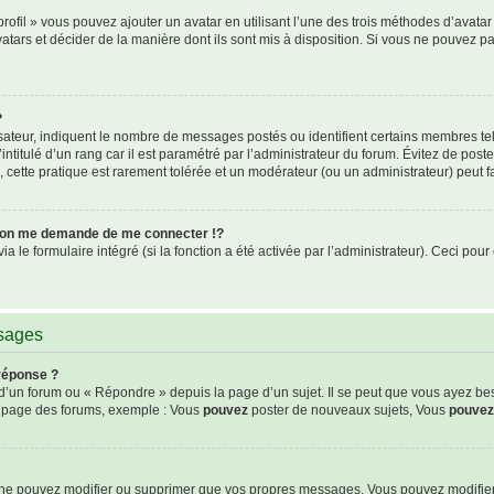
rofil » vous pouvez ajouter un avatar en utilisant l’une des trois méthodes d’avatar 
atars et décider de la manière dont ils sont mis à disposition. Si vous ne pouvez pa
?
isateur, indiquent le nombre de messages postés ou identifient certains membres te
intitulé d’un rang car il est paramétré par l’administrateur du forum. Évitez de pos
s, cette pratique est rarement tolérée et un modérateur (ou un administrateur) peut
on me demande de me connecter !?
le formulaire intégré (si la fonction a été activée par l’administrateur). Ceci pour 
ssages
réponse ?
’un forum ou « Répondre » depuis la page d’un sujet. Il se peut que vous ayez be
de page des forums, exemple : Vous
pouvez
poster de nouveaux sujets, Vous
pouvez
s ne pouvez modifier ou supprimer que vos propres messages. Vous pouvez modifie