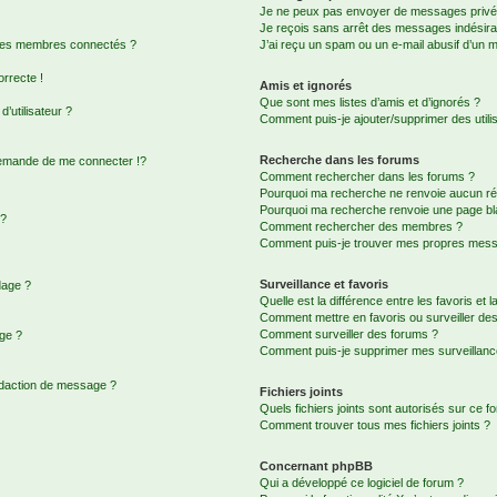
Je ne peux pas envoyer de messages privé
Je reçois sans arrêt des messages indésira
 des membres connectés ?
J’ai reçu un spam ou un e-mail abusif d’un 
orrecte !
Amis et ignorés
Que sont mes listes d’amis et d’ignorés ?
’utilisateur ?
Comment puis-je ajouter/supprimer des utilis
Recherche dans les forums
emande de me connecter !?
Comment rechercher dans les forums ?
Pourquoi ma recherche ne renvoie aucun rés
Pourquoi ma recherche renvoie une page bl
 ?
Comment rechercher des membres ?
Comment puis-je trouver mes propres messa
Surveillance et favoris
dage ?
Quelle est la différence entre les favoris et l
Comment mettre en favoris ou surveiller des
Comment surveiller des forums ?
age ?
Comment puis-je supprimer mes surveillanc
édaction de message ?
Fichiers joints
Quels fichiers joints sont autorisés sur ce f
Comment trouver tous mes fichiers joints ?
Concernant phpBB
Qui a développé ce logiciel de forum ?