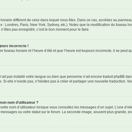
au horaire différent de celui dans lequel vous êtes. Dans ce cas, accédez au
panneau 
x : Londres, Paris, New York, Sydney, etc.). Notez que la modification du fuseau h
’êtes pas enregistré, c’est le bon moment pour le faire.
jours incorrecte !
 fuseau horaire et l’heure d’été et que l’heure est toujours incorrecte, il se peut q
r n’ait pas installé votre langue ou bien que personne n’ait encore traduit phpBB 
. Si elle n’existe pas, n’hésitez pas à créer et partager une nouvelle traduction. Vou
mon nom d’utilisateur ?
votre nom d’utilisateur lorsque vous consultez les messages d’un sujet. L’une d’el
 messages ou votre statut sur le forum. La seconde image, souvent plus grande, e