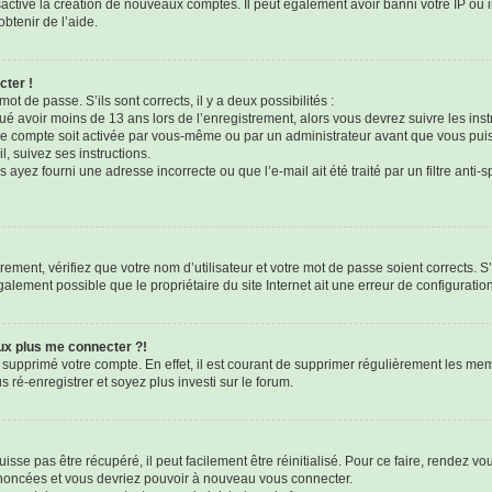
sactivé la création de nouveaux comptes. Il peut également avoir banni votre IP ou i
btenir de l’aide.
cter !
mot de passe. S’ils sont corrects, il y a deux possibilités :
qué avoir moins de 13 ans lors de l’enregistrement, alors vous devrez suivre les ins
e compte soit activée par vous-même ou par un administrateur avant que vous puis
l, suivez ses instructions.
 ayez fourni une adresse incorrecte ou que l’e-mail ait été traité par un filtre anti-
ement, vérifiez que votre nom d’utilisateur et votre mot de passe soient corrects. S’
galement possible que le propriétaire du site Internet ait une erreur de configuration 
eux plus me connecter ?!
u supprimé votre compte. En effet, il est courant de supprimer régulièrement les mem
 ré-enregistrer et soyez plus investi sur le forum.
sse pas être récupéré, il peut facilement être réinitialisé. Pour ce faire, rendez v
 énoncées et vous devriez pouvoir à nouveau vous connecter.