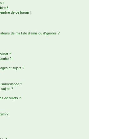
s !
bles !
membre de ce forum !
ateurs de ma liste d’amis ou d’ignorés ?
ultat ?
anche ?!
ges et sujets ?
a surveillance ?
 sujets ?
es de sujets ?
orum ?