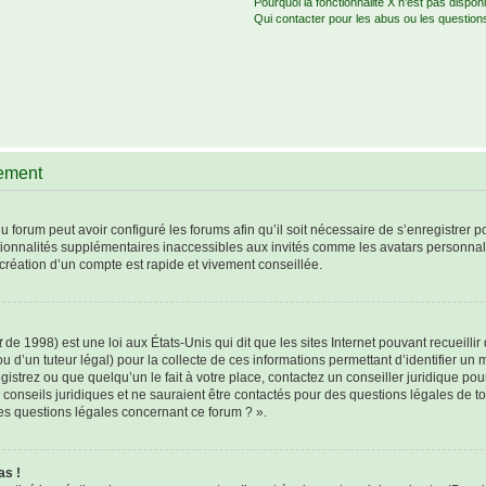
Pourquoi la fonctionnalité X n’est pas disponi
Qui contacter pour les abus ou les question
rement
u forum peut avoir configuré les forums afin qu’il soit nécessaire de s’enregistrer 
tionnalités supplémentaires inaccessibles aux invités comme les avatars personnali
création d’un compte est rapide et vivement conseillée.
t
de 1998) est une loi aux États-Unis qui dit que les sites Internet pouvant recueill
u d’un tuteur légal) pour la collecte de ces informations permettant d’identifier un
istrez ou que quelqu’un le fait à votre place, contactez un conseiller juridique po
 conseils juridiques et ne sauraient être contactés pour des questions légales de t
les questions légales concernant ce forum ? ».
as !