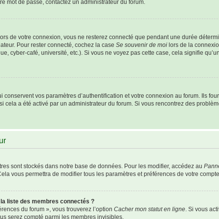
otre mot de passe, contactez un administrateur du forum.
ors de votre connexion, vous ne resterez connecté que pendant une durée détermi
nateur. Pour rester connecté, cochez la case
Se souvenir de moi
lors de la connexio
e, cyber-café, université, etc.). Si vous ne voyez pas cette case, cela signifie qu’
conservent vos paramètres d’authentification et votre connexion au forum. Ils fourn
 si cela a été activé par un administrateur du forum. Si vous rencontrez des probl
ur
res sont stockés dans notre base de données. Pour les modifier, accédez au
Panne
Cela vous permettra de modifier tous les paramètres et préférences de votre compte
a liste des membres connectés ?
férences du forum », vous trouverez l’option
Cacher mon statut en ligne
. Si vous act
us serez compté parmi les membres invisibles.