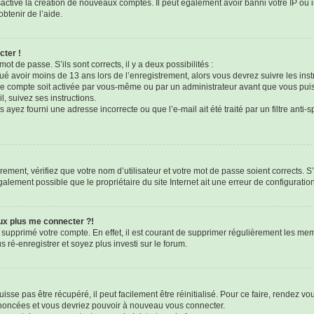
sactivé la création de nouveaux comptes. Il peut également avoir banni votre IP ou i
btenir de l’aide.
cter !
mot de passe. S’ils sont corrects, il y a deux possibilités :
qué avoir moins de 13 ans lors de l’enregistrement, alors vous devrez suivre les ins
e compte soit activée par vous-même ou par un administrateur avant que vous puis
l, suivez ses instructions.
 ayez fourni une adresse incorrecte ou que l’e-mail ait été traité par un filtre anti-
ement, vérifiez que votre nom d’utilisateur et votre mot de passe soient corrects. S’
galement possible que le propriétaire du site Internet ait une erreur de configuration 
eux plus me connecter ?!
u supprimé votre compte. En effet, il est courant de supprimer régulièrement les mem
 ré-enregistrer et soyez plus investi sur le forum.
sse pas être récupéré, il peut facilement être réinitialisé. Pour ce faire, rendez v
 énoncées et vous devriez pouvoir à nouveau vous connecter.