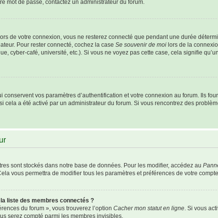
otre mot de passe, contactez un administrateur du forum.
ors de votre connexion, vous ne resterez connecté que pendant une durée détermi
nateur. Pour rester connecté, cochez la case
Se souvenir de moi
lors de la connexio
e, cyber-café, université, etc.). Si vous ne voyez pas cette case, cela signifie qu’
conservent vos paramètres d’authentification et votre connexion au forum. Ils fourn
 si cela a été activé par un administrateur du forum. Si vous rencontrez des probl
ur
res sont stockés dans notre base de données. Pour les modifier, accédez au
Panne
Cela vous permettra de modifier tous les paramètres et préférences de votre compte
a liste des membres connectés ?
férences du forum », vous trouverez l’option
Cacher mon statut en ligne
. Si vous act
us serez compté parmi les membres invisibles.