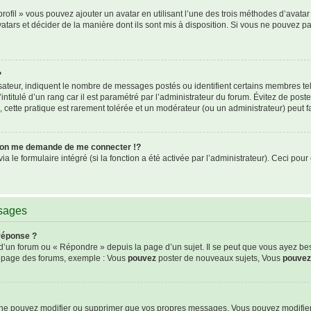
rofil » vous pouvez ajouter un avatar en utilisant l’une des trois méthodes d’avatar 
atars et décider de la manière dont ils sont mis à disposition. Si vous ne pouvez pa
?
isateur, indiquent le nombre de messages postés ou identifient certains membres te
intitulé d’un rang car il est paramétré par l’administrateur du forum. Évitez de pos
s, cette pratique est rarement tolérée et un modérateur (ou un administrateur) peut
on me demande de me connecter !?
le formulaire intégré (si la fonction a été activée par l’administrateur). Ceci pour 
ssages
réponse ?
’un forum ou « Répondre » depuis la page d’un sujet. Il se peut que vous ayez be
de page des forums, exemple : Vous
pouvez
poster de nouveaux sujets, Vous
pouvez
s ne pouvez modifier ou supprimer que vos propres messages. Vous pouvez modifie