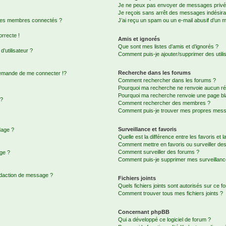
Je ne peux pas envoyer de messages privé
Je reçois sans arrêt des messages indésira
 des membres connectés ?
J’ai reçu un spam ou un e-mail abusif d’un 
orrecte !
Amis et ignorés
Que sont mes listes d’amis et d’ignorés ?
’utilisateur ?
Comment puis-je ajouter/supprimer des utilis
Recherche dans les forums
emande de me connecter !?
Comment rechercher dans les forums ?
Pourquoi ma recherche ne renvoie aucun rés
Pourquoi ma recherche renvoie une page bl
 ?
Comment rechercher des membres ?
Comment puis-je trouver mes propres messa
Surveillance et favoris
dage ?
Quelle est la différence entre les favoris et l
Comment mettre en favoris ou surveiller des
Comment surveiller des forums ?
age ?
Comment puis-je supprimer mes surveillanc
édaction de message ?
Fichiers joints
Quels fichiers joints sont autorisés sur ce f
Comment trouver tous mes fichiers joints ?
Concernant phpBB
Qui a développé ce logiciel de forum ?