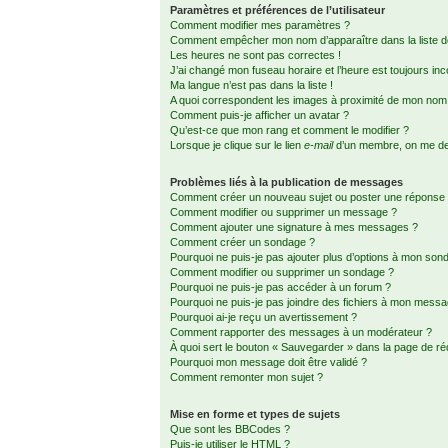
Paramètres et préférences de l’utilisateur
Comment modifier mes paramètres ?
Comment empêcher mon nom d’apparaître dans la liste
Les heures ne sont pas correctes !
J’ai changé mon fuseau horaire et l’heure est toujours inc
Ma langue n’est pas dans la liste !
A quoi correspondent les images à proximité de mon nom d
Comment puis-je afficher un avatar ?
Qu’est-ce que mon rang et comment le modifier ?
Lorsque je clique sur le lien
e-mail
d’un membre, on me d
Problèmes liés à la publication de messages
Comment créer un nouveau sujet ou poster une réponse
Comment modifier ou supprimer un message ?
Comment ajouter une signature à mes messages ?
Comment créer un sondage ?
Pourquoi ne puis-je pas ajouter plus d’options à mon son
Comment modifier ou supprimer un sondage ?
Pourquoi ne puis-je pas accéder à un forum ?
Pourquoi ne puis-je pas joindre des fichiers à mon mess
Pourquoi ai-je reçu un avertissement ?
Comment rapporter des messages à un modérateur ?
À quoi sert le bouton « Sauvegarder » dans la page de r
Pourquoi mon message doit être validé ?
Comment remonter mon sujet ?
Mise en forme et types de sujets
Que sont les BBCodes ?
Puis-je utiliser le HTML ?