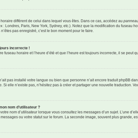
au horaire différent de celui dans lequel vous êtes. Dans ce cas, accédez au
panneau 
x : Londres, Paris, New York, Sydney, etc.). Notez que la modification du fuseau h
’êtes pas enregistré, c’est le bon moment pour le faire.
jours incorrecte !
 fuseau horaire et l’heure d’été et que l’heure est toujours incorrecte, il se peut q
r n’ait pas installé votre langue ou bien que personne n’ait encore traduit phpBB 
. Si elle n’existe pas, n’hésitez pas à créer et partager une nouvelle traduction. Vou
mon nom d’utilisateur ?
votre nom d’utilisateur lorsque vous consultez les messages d’un sujet. L’une d’el
 messages ou votre statut sur le forum. La seconde image, souvent plus grande, e