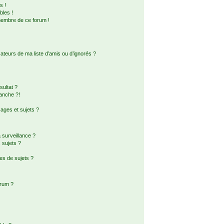
s !
bles !
membre de ce forum !
ateurs de ma liste d’amis ou d’ignorés ?
ultat ?
anche ?!
ges et sujets ?
a surveillance ?
 sujets ?
es de sujets ?
orum ?