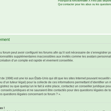
Pourquoi la fonctionnalité X n’est pas disponi
Qui contacter pour les abus ou les question
rement
u forum peut avoir configuré les forums afin qu’il soit nécessaire de s’enregistrer 
tionnalités supplémentaires inaccessibles aux invités comme les avatars personnali
création d’un compte est rapide et vivement conseillée.
t
de 1998) est une loi aux États-Unis qui dit que les sites Internet pouvant recueill
u d’un tuteur légal) pour la collecte de ces informations permettant d’identifier un
istrez ou que quelqu’un le fait à votre place, contactez un conseiller juridique po
 conseils juridiques et ne sauraient être contactés pour des questions légales de t
les questions légales concernant ce forum ? ».
as !