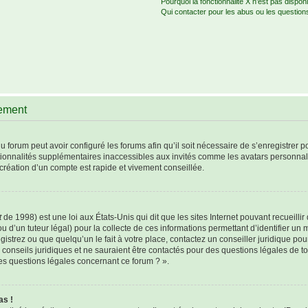
Pourquoi la fonctionnalité X n’est pas disponi
Qui contacter pour les abus ou les question
rement
u forum peut avoir configuré les forums afin qu’il soit nécessaire de s’enregistrer 
tionnalités supplémentaires inaccessibles aux invités comme les avatars personnali
création d’un compte est rapide et vivement conseillée.
t
de 1998) est une loi aux États-Unis qui dit que les sites Internet pouvant recueill
u d’un tuteur légal) pour la collecte de ces informations permettant d’identifier un
istrez ou que quelqu’un le fait à votre place, contactez un conseiller juridique po
 conseils juridiques et ne sauraient être contactés pour des questions légales de t
les questions légales concernant ce forum ? ».
as !