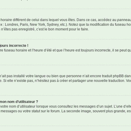
au horaire différent de celui dans lequel vous êtes. Dans ce cas, accédez au
panneau 
x : Londres, Paris, New York, Sydney, etc.). Notez que la modification du fuseau h
’êtes pas enregistré, c’est le bon moment pour le faire.
jours incorrecte !
 fuseau horaire et l’heure d’été et que l’heure est toujours incorrecte, il se peut q
r n’ait pas installé votre langue ou bien que personne n’ait encore traduit phpBB 
. Si elle n’existe pas, n’hésitez pas à créer et partager une nouvelle traduction. Vou
mon nom d’utilisateur ?
votre nom d’utilisateur lorsque vous consultez les messages d’un sujet. L’une d’el
 messages ou votre statut sur le forum. La seconde image, souvent plus grande, e