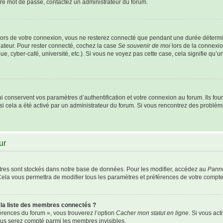
otre mot de passe, contactez un administrateur du forum.
ors de votre connexion, vous ne resterez connecté que pendant une durée détermi
nateur. Pour rester connecté, cochez la case
Se souvenir de moi
lors de la connexio
e, cyber-café, université, etc.). Si vous ne voyez pas cette case, cela signifie qu’
conservent vos paramètres d’authentification et votre connexion au forum. Ils fourn
 si cela a été activé par un administrateur du forum. Si vous rencontrez des probl
ur
res sont stockés dans notre base de données. Pour les modifier, accédez au
Panne
Cela vous permettra de modifier tous les paramètres et préférences de votre compte
a liste des membres connectés ?
férences du forum », vous trouverez l’option
Cacher mon statut en ligne
. Si vous act
us serez compté parmi les membres invisibles.