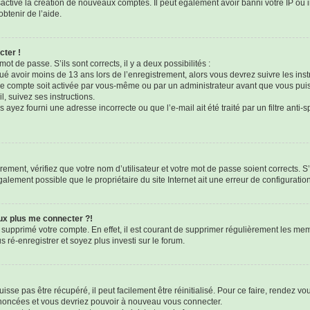
sactivé la création de nouveaux comptes. Il peut également avoir banni votre IP ou i
btenir de l’aide.
cter !
mot de passe. S’ils sont corrects, il y a deux possibilités :
qué avoir moins de 13 ans lors de l’enregistrement, alors vous devrez suivre les ins
e compte soit activée par vous-même ou par un administrateur avant que vous puis
l, suivez ses instructions.
 ayez fourni une adresse incorrecte ou que l’e-mail ait été traité par un filtre anti-
ement, vérifiez que votre nom d’utilisateur et votre mot de passe soient corrects. S’
galement possible que le propriétaire du site Internet ait une erreur de configuration 
eux plus me connecter ?!
u supprimé votre compte. En effet, il est courant de supprimer régulièrement les mem
 ré-enregistrer et soyez plus investi sur le forum.
sse pas être récupéré, il peut facilement être réinitialisé. Pour ce faire, rendez v
 énoncées et vous devriez pouvoir à nouveau vous connecter.