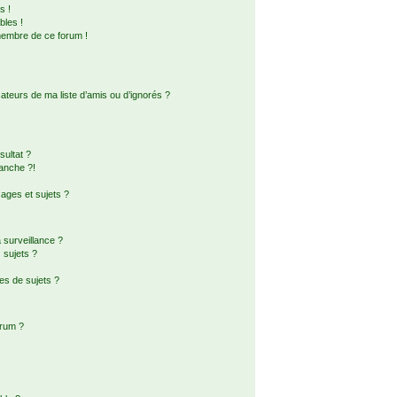
s !
bles !
membre de ce forum !
ateurs de ma liste d’amis ou d’ignorés ?
ultat ?
anche ?!
ges et sujets ?
a surveillance ?
 sujets ?
es de sujets ?
orum ?