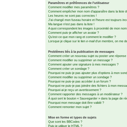
Paramètres et préférences de l’utilisateur
Comment modifier mes paramètres ?
Comment empêcher mon nom d’apparaître dans la liste
Les heures ne sont pas correctes !
J’ai changé mon fuseau horaire et l’heure est toujours inc
Ma langue n’est pas dans la liste !
A quoi correspondent les images à proximité de mon nom d
Comment puis-je afficher un avatar ?
Qu’est-ce que mon rang et comment le modifier ?
Lorsque je clique sur le lien
e-mail
d’un membre, on me d
Problèmes liés à la publication de messages
Comment créer un nouveau sujet ou poster une réponse
Comment modifier ou supprimer un message ?
Comment ajouter une signature à mes messages ?
Comment créer un sondage ?
Pourquoi ne puis-je pas ajouter plus d’options à mon son
Comment modifier ou supprimer un sondage ?
Pourquoi ne puis-je pas accéder à un forum ?
Pourquoi ne puis-je pas joindre des fichiers à mon mess
Pourquoi ai-je reçu un avertissement ?
Comment rapporter des messages à un modérateur ?
À quoi sert le bouton « Sauvegarder » dans la page de r
Pourquoi mon message doit être validé ?
Comment remonter mon sujet ?
Mise en forme et types de sujets
Que sont les BBCodes ?
Puis-je utiliser le HTML ?