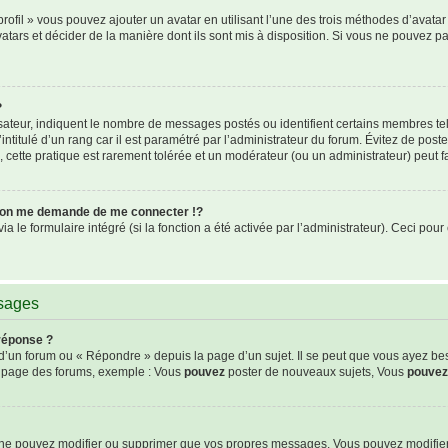
rofil » vous pouvez ajouter un avatar en utilisant l’une des trois méthodes d’avatar 
atars et décider de la manière dont ils sont mis à disposition. Si vous ne pouvez pa
?
isateur, indiquent le nombre de messages postés ou identifient certains membres te
intitulé d’un rang car il est paramétré par l’administrateur du forum. Évitez de pos
s, cette pratique est rarement tolérée et un modérateur (ou un administrateur) peut
on me demande de me connecter !?
le formulaire intégré (si la fonction a été activée par l’administrateur). Ceci pour 
ssages
réponse ?
’un forum ou « Répondre » depuis la page d’un sujet. Il se peut que vous ayez be
de page des forums, exemple : Vous
pouvez
poster de nouveaux sujets, Vous
pouvez
s ne pouvez modifier ou supprimer que vos propres messages. Vous pouvez modifie