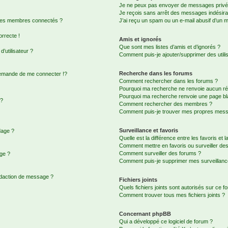
Je ne peux pas envoyer de messages privé
Je reçois sans arrêt des messages indésira
 des membres connectés ?
J’ai reçu un spam ou un e-mail abusif d’un 
orrecte !
Amis et ignorés
Que sont mes listes d’amis et d’ignorés ?
’utilisateur ?
Comment puis-je ajouter/supprimer des utilis
Recherche dans les forums
emande de me connecter !?
Comment rechercher dans les forums ?
Pourquoi ma recherche ne renvoie aucun rés
Pourquoi ma recherche renvoie une page bl
 ?
Comment rechercher des membres ?
Comment puis-je trouver mes propres messa
Surveillance et favoris
dage ?
Quelle est la différence entre les favoris et l
Comment mettre en favoris ou surveiller des
Comment surveiller des forums ?
age ?
Comment puis-je supprimer mes surveillanc
édaction de message ?
Fichiers joints
Quels fichiers joints sont autorisés sur ce f
Comment trouver tous mes fichiers joints ?
Concernant phpBB
Qui a développé ce logiciel de forum ?