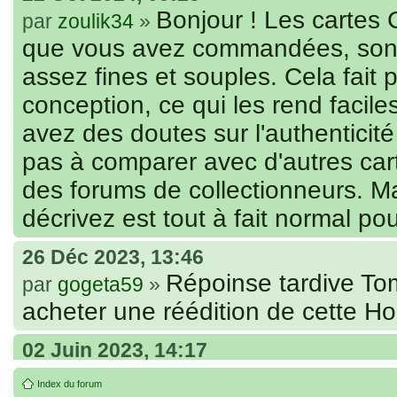
Bonjour ! Les cartes 
par
zoulik34
»
que vous avez commandées, sont
assez fines et souples. Cela fait p
conception, ce qui les rend facile
avez des doutes sur l'authenticité 
pas à comparer avec d'autres car
des forums de collectionneurs. M
décrivez est tout à fait normal po
26 Déc 2023, 13:46
Répoinse tardive To
par
gogeta59
»
acheter une réédition de cette H
02 Juin 2023, 14:17
Bonjour j'ai comman
par
Tomacoco
»
Index du forum