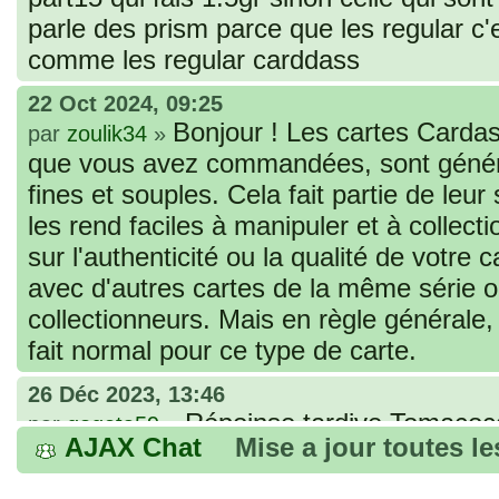
parle des prism parce que les regular c
comme les regular carddass
22 Oct 2024, 09:25
Bonjour ! Les cartes Cardas
par
zoulik34
»
que vous avez commandées, sont génér
fines et souples. Cela fait partie de leur
les rend faciles à manipuler et à collec
sur l'authenticité ou la qualité de votre
avec d'autres cartes de la même série 
collectionneurs. Mais en règle générale,
fait normal pour ce type de carte.
26 Déc 2023, 13:46
Répoinse tardive Tomacoco
par
gogeta59
»
AJAX Chat
Mise a jour toutes l
acheter une réédition de cette Hondan ?
02 Juin 2023, 14:17