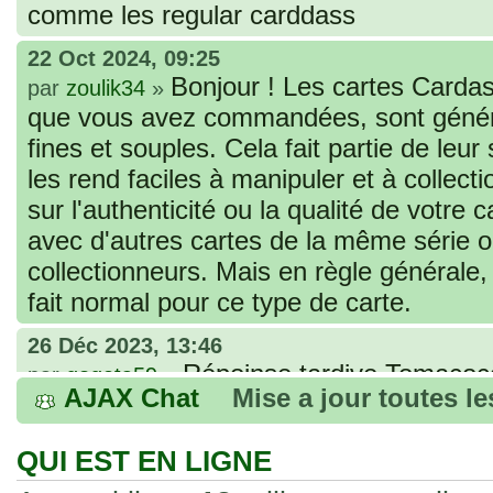
comme les regular carddass
22 Oct 2024, 09:25
Bonjour ! Les cartes Cardas
par
zoulik34
»
que vous avez commandées, sont génér
fines et souples. Cela fait partie de leur
les rend faciles à manipuler et à collec
sur l'authenticité ou la qualité de votre
avec d'autres cartes de la même série 
collectionneurs. Mais en règle générale,
fait normal pour ce type de carte.
26 Déc 2023, 13:46
Répoinse tardive Tomacoco
par
gogeta59
»
AJAX Chat
Mise a jour toutes l
acheter une réédition de cette Hondan ?
02 Juin 2023, 14:17
QUI EST EN LIGNE
Bonjour j'ai commandé la
par
Tomacoco
»