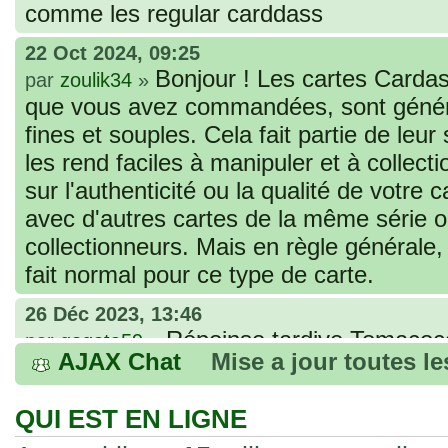
comme les regular carddass
22 Oct 2024, 09:25
Bonjour ! Les cartes Cardas
par
zoulik34
»
que vous avez commandées, sont génér
fines et souples. Cela fait partie de leur
les rend faciles à manipuler et à collec
sur l'authenticité ou la qualité de votre
avec d'autres cartes de la même série 
collectionneurs. Mais en règle générale,
fait normal pour ce type de carte.
26 Déc 2023, 13:46
Répoinse tardive Tomacoco
par
gogeta59
»
AJAX Chat
Mise a jour toutes l
acheter une réédition de cette Hondan ?
02 Juin 2023, 14:17
QUI EST EN LIGNE
Bonjour j'ai commandé la
par
Tomacoco
»