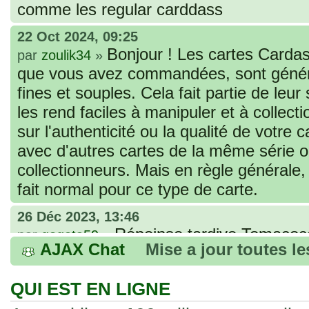
comme les regular carddass
22 Oct 2024, 09:25
Bonjour ! Les cartes Cardas
par
zoulik34
»
que vous avez commandées, sont génér
fines et souples. Cela fait partie de leur
les rend faciles à manipuler et à collec
sur l'authenticité ou la qualité de votre
avec d'autres cartes de la même série 
collectionneurs. Mais en règle générale,
fait normal pour ce type de carte.
26 Déc 2023, 13:46
Répoinse tardive Tomacoco
par
gogeta59
»
AJAX Chat
Mise a jour toutes l
acheter une réédition de cette Hondan ?
02 Juin 2023, 14:17
QUI EST EN LIGNE
Bonjour j'ai commandé la
par
Tomacoco
»