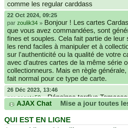
comme les regular carddass
22 Oct 2024, 09:25
Bonjour ! Les cartes Cardas
par
zoulik34
»
que vous avez commandées, sont génér
fines et souples. Cela fait partie de leur
les rend faciles à manipuler et à collec
sur l'authenticité ou la qualité de votre
avec d'autres cartes de la même série 
collectionneurs. Mais en règle générale,
fait normal pour ce type de carte.
26 Déc 2023, 13:46
Répoinse tardive Tomacoco
par
gogeta59
»
AJAX Chat
Mise a jour toutes l
acheter une réédition de cette Hondan ?
02 Juin 2023, 14:17
QUI EST EN LIGNE
Bonjour j'ai commandé la
par
Tomacoco
»