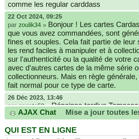
comme les regular carddass
22 Oct 2024, 09:25
Bonjour ! Les cartes Cardas
par
zoulik34
»
que vous avez commandées, sont génér
fines et souples. Cela fait partie de leur
les rend faciles à manipuler et à collec
sur l'authenticité ou la qualité de votre
avec d'autres cartes de la même série 
collectionneurs. Mais en règle générale,
fait normal pour ce type de carte.
26 Déc 2023, 13:46
Répoinse tardive Tomacoco
par
gogeta59
»
AJAX Chat
Mise a jour toutes l
acheter une réédition de cette Hondan ?
02 Juin 2023, 14:17
QUI EST EN LIGNE
Bonjour j'ai commandé la
par
Tomacoco
»