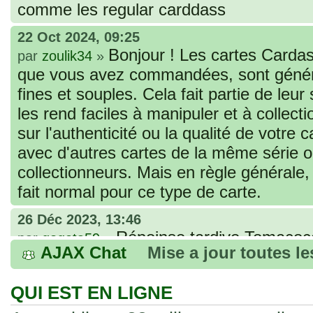
comme les regular carddass
22 Oct 2024, 09:25
Bonjour ! Les cartes Cardas
par
zoulik34
»
que vous avez commandées, sont génér
fines et souples. Cela fait partie de leur
les rend faciles à manipuler et à collec
sur l'authenticité ou la qualité de votre
avec d'autres cartes de la même série 
collectionneurs. Mais en règle générale,
fait normal pour ce type de carte.
26 Déc 2023, 13:46
Répoinse tardive Tomacoco
par
gogeta59
»
AJAX Chat
Mise a jour toutes l
acheter une réédition de cette Hondan ?
02 Juin 2023, 14:17
QUI EST EN LIGNE
Bonjour j'ai commandé la
par
Tomacoco
»