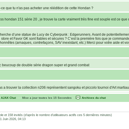
ce que tu n'as pas acheter une réédition de cette Hondan ?
s hondan 151 série 20 , je trouve la carte vraiment très fine est souple est ce que 
recherche d’une statue de Lucy de Cyberpunk : Edgerunners. Avant de potentielleme
e store et Favor GK sont fiables et sécures ? C’est la première fois que je command
lhonnêtes (arnaques, contrefaçons, SAV inexistant, etc.) Merci pour votre aide et vos
c beucoup de double série dragon super et grand combat
pas a trouver la collection n206 représentent sangoku et piccolo tournoi d'Art martia
AJAX Chat
Mise a jour toutes les
15
Secondes
Archives du chat
versions of the cards, but the corners of the cards have the website name on the
 Battle se jouent comme une bataille. Si chacun des joueurs sort une carte Power 
sible et 158 invités (d’après le nombre d’utilisateurs actifs ces 5 dernières minutes)
a manche. Si encore égalité, il faudra voir au dos si je ne dis pas de bêtises.
 01 Juin 2026, 04:13