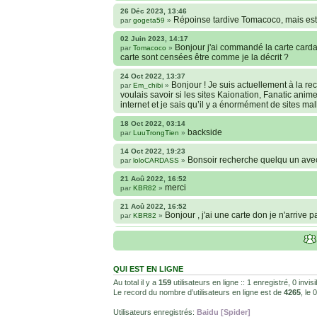
26 Déc 2023, 13:46
Répoinse tardive Tomacoco, mais est-
par
gogeta59
»
02 Juin 2023, 14:17
Bonjour j'ai commandé la carte cardas
par
Tomacoco
»
carte sont censées être comme je la décrit ?
24 Oct 2022, 13:37
Bonjour ! Je suis actuellement à la 
par
Em_chibi
»
voulais savoir si les sites Kaionation, Fanatic anim
internet et je sais qu’il y a énormément de sites ma
18 Oct 2022, 03:14
backside
par
LuuTrongTien
»
14 Oct 2022, 19:23
Bonsoir recherche quelqu un ave
par
loloCARDASS
»
21 Aoû 2022, 16:52
merci
par
KBR82
»
21 Aoû 2022, 16:52
Bonjour , j'ai une carte don je n'arrive 
par
KBR82
»
25 Juil 2022, 04:28
Hi guys, I'm downloading the HD 
par
LuuTrongTien
»
how to remove it?
QUI EST EN LIGNE
22 Avr 2022, 22:55
@Yasuke c'est pour le jeu. Les Super
par
juju93100
»
Au total il y a
159
utilisateurs en ligne :: 1 enregistré, 0 invi
ensuite le chiffre dessous pour savoir qui remporte l
Le record du nombre d’utilisateurs en ligne est de
4265
, le
08 Fév 2022, 19:31
Utilisateurs enregistrés:
Baidu [Spider]