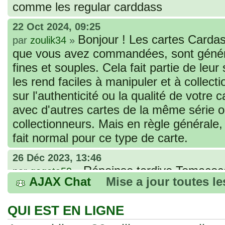
comme les regular carddass
22 Oct 2024, 09:25
Bonjour ! Les cartes Cardas
par
zoulik34
»
que vous avez commandées, sont génér
fines et souples. Cela fait partie de leur
les rend faciles à manipuler et à collec
sur l'authenticité ou la qualité de votre
avec d'autres cartes de la même série 
collectionneurs. Mais en règle générale,
fait normal pour ce type de carte.
26 Déc 2023, 13:46
Répoinse tardive Tomacoco
par
gogeta59
»
AJAX Chat
Mise a jour toutes l
acheter une réédition de cette Hondan ?
02 Juin 2023, 14:17
QUI EST EN LIGNE
Bonjour j'ai commandé la
par
Tomacoco
»