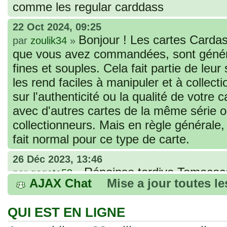
comme les regular carddass
22 Oct 2024, 09:25
Bonjour ! Les cartes Cardas
par
zoulik34
»
que vous avez commandées, sont génér
fines et souples. Cela fait partie de leur
les rend faciles à manipuler et à collec
sur l'authenticité ou la qualité de votre
avec d'autres cartes de la même série 
collectionneurs. Mais en règle générale,
fait normal pour ce type de carte.
26 Déc 2023, 13:46
Répoinse tardive Tomacoco
par
gogeta59
»
AJAX Chat
Mise a jour toutes l
acheter une réédition de cette Hondan ?
02 Juin 2023, 14:17
QUI EST EN LIGNE
Bonjour j'ai commandé la
par
Tomacoco
»