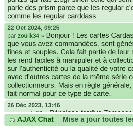
parle des prism parce que les regular c
comme les regular carddass
22 Oct 2024, 09:25
Bonjour ! Les cartes Cardas
par
zoulik34
»
que vous avez commandées, sont génér
fines et souples. Cela fait partie de leur
les rend faciles à manipuler et à collec
sur l'authenticité ou la qualité de votre
avec d'autres cartes de la même série 
collectionneurs. Mais en règle générale,
fait normal pour ce type de carte.
26 Déc 2023, 13:46
Répoinse tardive Tomacoco
par
gogeta59
»
AJAX Chat
Mise a jour toutes l
acheter une réédition de cette Hondan ?
02 Juin 2023, 14:17