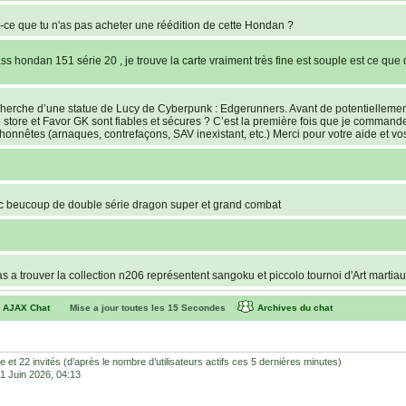
ce que tu n'as pas acheter une réédition de cette Hondan ?
s hondan 151 série 20 , je trouve la carte vraiment très fine est souple est ce que 
recherche d’une statue de Lucy de Cyberpunk : Edgerunners. Avant de potentielleme
e store et Favor GK sont fiables et sécures ? C’est la première fois que je command
lhonnêtes (arnaques, contrefaçons, SAV inexistant, etc.) Merci pour votre aide et vos
c beucoup de double série dragon super et grand combat
pas a trouver la collection n206 représentent sangoku et piccolo tournoi d'Art martia
AJAX Chat
Mise a jour toutes les
15
Secondes
Archives du chat
versions of the cards, but the corners of the cards have the website name on the
 Battle se jouent comme une bataille. Si chacun des joueurs sort une carte Power 
ible et 22 invités (d’après le nombre d’utilisateurs actifs ces 5 dernières minutes)
a manche. Si encore égalité, il faudra voir au dos si je ne dis pas de bêtises.
 01 Juin 2026, 04:13