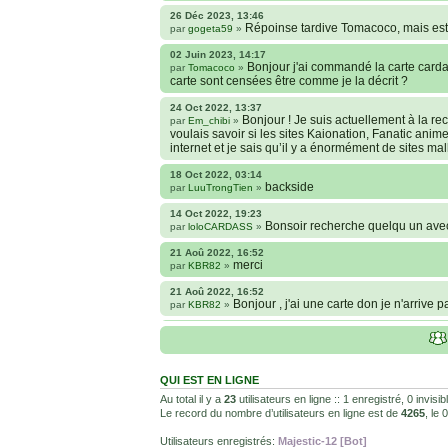
26 Déc 2023, 13:46
Répoinse tardive Tomacoco, mais est-
par
gogeta59
»
02 Juin 2023, 14:17
Bonjour j'ai commandé la carte cardas
par
Tomacoco
»
carte sont censées être comme je la décrit ?
24 Oct 2022, 13:37
Bonjour ! Je suis actuellement à la 
par
Em_chibi
»
voulais savoir si les sites Kaionation, Fanatic anim
internet et je sais qu’il y a énormément de sites ma
18 Oct 2022, 03:14
backside
par
LuuTrongTien
»
14 Oct 2022, 19:23
Bonsoir recherche quelqu un ave
par
loloCARDASS
»
21 Aoû 2022, 16:52
merci
par
KBR82
»
21 Aoû 2022, 16:52
Bonjour , j'ai une carte don je n'arrive 
par
KBR82
»
25 Juil 2022, 04:28
Hi guys, I'm downloading the HD 
par
LuuTrongTien
»
how to remove it?
QUI EST EN LIGNE
22 Avr 2022, 22:55
@Yasuke c'est pour le jeu. Les Super
par
juju93100
»
Au total il y a
23
utilisateurs en ligne :: 1 enregistré, 0 invis
ensuite le chiffre dessous pour savoir qui remporte l
Le record du nombre d’utilisateurs en ligne est de
4265
, le
08 Fév 2022, 19:31
Utilisateurs enregistrés:
Majestic-12 [Bot]