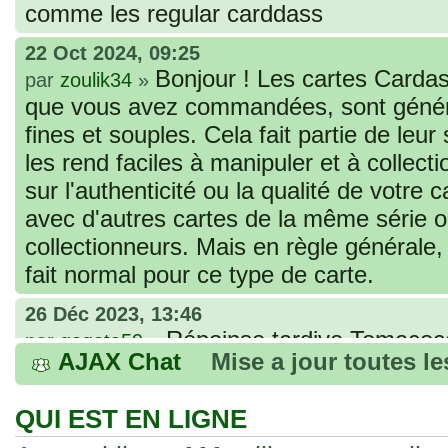
comme les regular carddass
22 Oct 2024, 09:25
Bonjour ! Les cartes Cardas
par
zoulik34
»
que vous avez commandées, sont génér
fines et souples. Cela fait partie de leur
les rend faciles à manipuler et à collec
sur l'authenticité ou la qualité de votre
avec d'autres cartes de la même série 
collectionneurs. Mais en règle générale,
fait normal pour ce type de carte.
26 Déc 2023, 13:46
Répoinse tardive Tomacoco
par
gogeta59
»
AJAX Chat
Mise a jour toutes l
acheter une réédition de cette Hondan ?
02 Juin 2023, 14:17
QUI EST EN LIGNE
Bonjour j'ai commandé la
par
Tomacoco
»