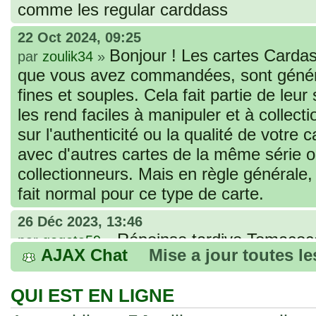
comme les regular carddass
22 Oct 2024, 09:25
Bonjour ! Les cartes Cardas
par
zoulik34
»
que vous avez commandées, sont génér
fines et souples. Cela fait partie de leur
les rend faciles à manipuler et à collec
sur l'authenticité ou la qualité de votre
avec d'autres cartes de la même série 
collectionneurs. Mais en règle générale,
fait normal pour ce type de carte.
26 Déc 2023, 13:46
Répoinse tardive Tomacoco
par
gogeta59
»
AJAX Chat
Mise a jour toutes l
acheter une réédition de cette Hondan ?
02 Juin 2023, 14:17
QUI EST EN LIGNE
Bonjour j'ai commandé la
par
Tomacoco
»