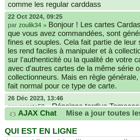
comme les regular carddass
22 Oct 2024, 09:25
Bonjour ! Les cartes Cardas
par
zoulik34
»
que vous avez commandées, sont génér
fines et souples. Cela fait partie de leur
les rend faciles à manipuler et à collec
sur l'authenticité ou la qualité de votre
avec d'autres cartes de la même série 
collectionneurs. Mais en règle générale,
fait normal pour ce type de carte.
26 Déc 2023, 13:46
Répoinse tardive Tomacoco
par
gogeta59
»
AJAX Chat
Mise a jour toutes l
acheter une réédition de cette Hondan ?
02 Juin 2023, 14:17
QUI EST EN LIGNE
Bonjour j'ai commandé la
par
Tomacoco
»