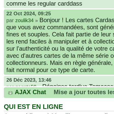
comme les regular carddass
22 Oct 2024, 09:25
Bonjour ! Les cartes Cardas
par
zoulik34
»
que vous avez commandées, sont génér
fines et souples. Cela fait partie de leur
les rend faciles à manipuler et à collec
sur l'authenticité ou la qualité de votre
avec d'autres cartes de la même série 
collectionneurs. Mais en règle générale,
fait normal pour ce type de carte.
26 Déc 2023, 13:46
Répoinse tardive Tomacoco
par
gogeta59
»
AJAX Chat
Mise a jour toutes l
acheter une réédition de cette Hondan ?
02 Juin 2023, 14:17
QUI EST EN LIGNE
Bonjour j'ai commandé la
par
Tomacoco
»