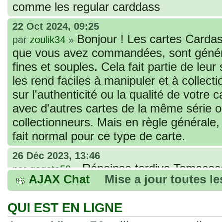
comme les regular carddass
22 Oct 2024, 09:25
Bonjour ! Les cartes Cardas
par
zoulik34
»
que vous avez commandées, sont génér
fines et souples. Cela fait partie de leur
les rend faciles à manipuler et à collec
sur l'authenticité ou la qualité de votre
avec d'autres cartes de la même série 
collectionneurs. Mais en règle générale,
fait normal pour ce type de carte.
26 Déc 2023, 13:46
Répoinse tardive Tomacoco
par
gogeta59
»
AJAX Chat
Mise a jour toutes l
acheter une réédition de cette Hondan ?
02 Juin 2023, 14:17
QUI EST EN LIGNE
Bonjour j'ai commandé la
par
Tomacoco
»