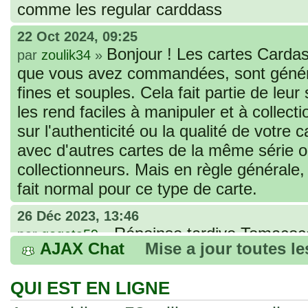
comme les regular carddass
22 Oct 2024, 09:25
Bonjour ! Les cartes Cardas
par
zoulik34
»
que vous avez commandées, sont génér
fines et souples. Cela fait partie de leur
les rend faciles à manipuler et à collec
sur l'authenticité ou la qualité de votre
avec d'autres cartes de la même série 
collectionneurs. Mais en règle générale,
fait normal pour ce type de carte.
26 Déc 2023, 13:46
Répoinse tardive Tomacoco
par
gogeta59
»
AJAX Chat
Mise a jour toutes l
acheter une réédition de cette Hondan ?
02 Juin 2023, 14:17
QUI EST EN LIGNE
Bonjour j'ai commandé la
par
Tomacoco
»