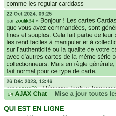
comme les regular carddass
22 Oct 2024, 09:25
Bonjour ! Les cartes Cardas
par
zoulik34
»
que vous avez commandées, sont génér
fines et souples. Cela fait partie de leur
les rend faciles à manipuler et à collec
sur l'authenticité ou la qualité de votre
avec d'autres cartes de la même série 
collectionneurs. Mais en règle générale,
fait normal pour ce type de carte.
26 Déc 2023, 13:46
Répoinse tardive Tomacoco
par
gogeta59
»
AJAX Chat
Mise a jour toutes l
acheter une réédition de cette Hondan ?
02 Juin 2023, 14:17
QUI EST EN LIGNE
Bonjour j'ai commandé la
par
Tomacoco
»