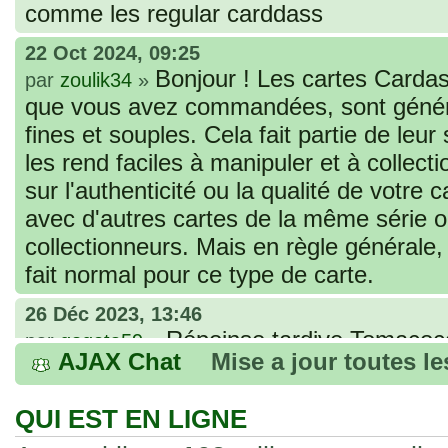
comme les regular carddass
22 Oct 2024, 09:25
Bonjour ! Les cartes Cardas
par
zoulik34
»
que vous avez commandées, sont génér
fines et souples. Cela fait partie de leur
les rend faciles à manipuler et à collec
sur l'authenticité ou la qualité de votre
avec d'autres cartes de la même série 
collectionneurs. Mais en règle générale,
fait normal pour ce type de carte.
26 Déc 2023, 13:46
Répoinse tardive Tomacoco
par
gogeta59
»
AJAX Chat
Mise a jour toutes l
acheter une réédition de cette Hondan ?
02 Juin 2023, 14:17
QUI EST EN LIGNE
Bonjour j'ai commandé la
par
Tomacoco
»