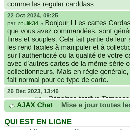
comme les regular carddass
22 Oct 2024, 09:25
Bonjour ! Les cartes Cardas
par
zoulik34
»
que vous avez commandées, sont génér
fines et souples. Cela fait partie de leur
les rend faciles à manipuler et à collec
sur l'authenticité ou la qualité de votre
avec d'autres cartes de la même série 
collectionneurs. Mais en règle générale,
fait normal pour ce type de carte.
26 Déc 2023, 13:46
Répoinse tardive Tomacoco
par
gogeta59
»
AJAX Chat
Mise a jour toutes l
acheter une réédition de cette Hondan ?
02 Juin 2023, 14:17
QUI EST EN LIGNE
Bonjour j'ai commandé la
par
Tomacoco
»