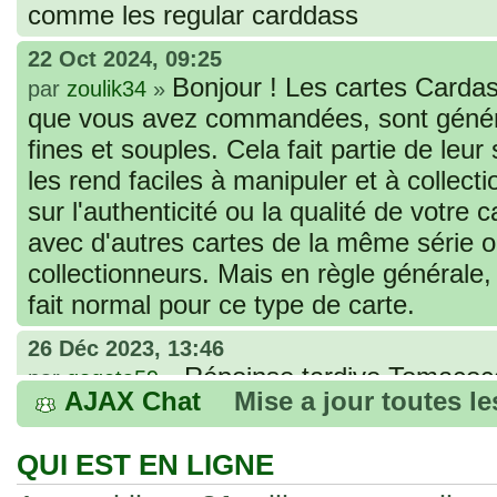
comme les regular carddass
22 Oct 2024, 09:25
Bonjour ! Les cartes Cardas
par
zoulik34
»
que vous avez commandées, sont génér
fines et souples. Cela fait partie de leur
les rend faciles à manipuler et à collec
sur l'authenticité ou la qualité de votre
avec d'autres cartes de la même série 
collectionneurs. Mais en règle générale,
fait normal pour ce type de carte.
26 Déc 2023, 13:46
Répoinse tardive Tomacoco
par
gogeta59
»
AJAX Chat
Mise a jour toutes l
acheter une réédition de cette Hondan ?
02 Juin 2023, 14:17
QUI EST EN LIGNE
Bonjour j'ai commandé la
par
Tomacoco
»