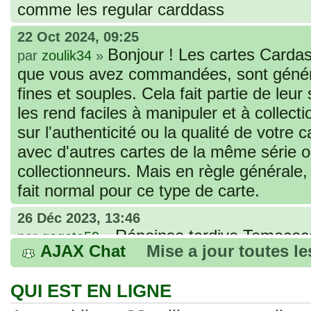
comme les regular carddass
22 Oct 2024, 09:25
Bonjour ! Les cartes Cardas
par
zoulik34
»
que vous avez commandées, sont génér
fines et souples. Cela fait partie de leur
les rend faciles à manipuler et à collec
sur l'authenticité ou la qualité de votre
avec d'autres cartes de la même série 
collectionneurs. Mais en règle générale,
fait normal pour ce type de carte.
26 Déc 2023, 13:46
Répoinse tardive Tomacoco
par
gogeta59
»
AJAX Chat
Mise a jour toutes l
acheter une réédition de cette Hondan ?
02 Juin 2023, 14:17
QUI EST EN LIGNE
Bonjour j'ai commandé la
par
Tomacoco
»